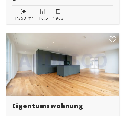
1'353 m²
16.5
1963
Eigentumswohnung
CHF 998'000.-