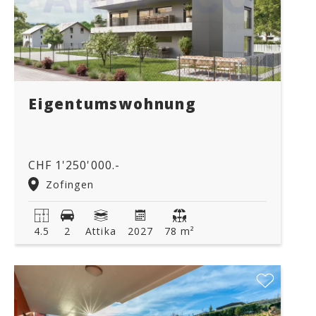
Eigentumswohnung
CHF 1'250'000.-
Zofingen
4.5
2
Attika
2027
78 m²