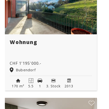
Wohnung
CHF 1'195'000.-
Bubendorf
170 m²
5.5
1
3. Stock
2013