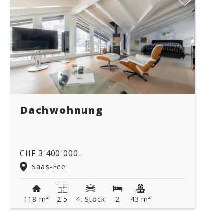
Dachwohnung
CHF 3'400'000.-
Saas-Fee
118 m²
2.5
4. Stock
2
43 m²