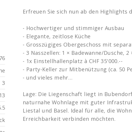
Erfreuen Sie sich nun ab den Highlights 
- Hochwertiger und stimmiger Ausbau
- Elegante, zeitlose Küche
- Grosszügiges Obergeschoss mit separ
- 3 Nasszellen: 1 × Badewanne/Dusche, 2
76
- 1x Einstellhallenplatz à CHF 35'000.--
- Party-Keller zur Mitbenützung (ca. 50 P
he
- und vieles mehr…
3
Lage: Die Liegenschaft liegt in Bubendor
13
naturnahe Wohnlage mit guter Infrastru
5.5
Liestal und Basel. Ideal für alle, die Wo
Erreichbarkeit verbinden möchten.
ock