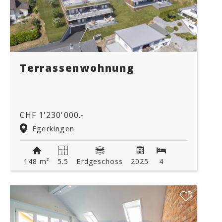
Terrassenwohnung
CHF 1'230'000.-
Egerkingen
148 m²
5.5
Erdgeschoss
2025
4