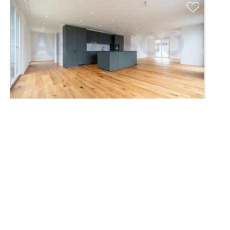
Eigentumswohnung
CHF 998'000.-
Oftringen
138 m²
4.5
2
2. Stock
2024