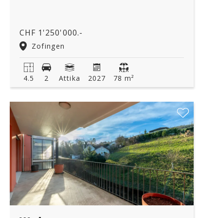
CHF 1'250'000.-
Zofingen
4.5
2
Attika
2027
78 m²