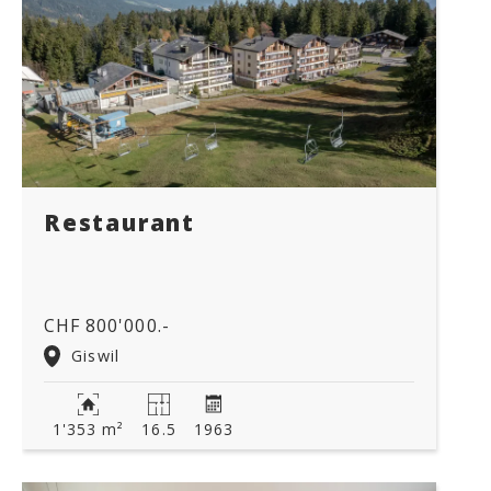
Restaurant
CHF 800'000.-
Giswil
1'353 m²
16.5
1963