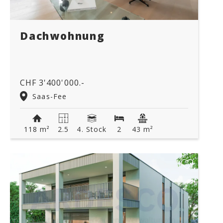
Dachwohnung
CHF 3'400'000.-
Saas-Fee
118 m²
2.5
4. Stock
2
43 m²