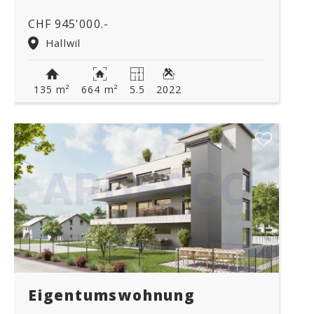
CHF 945'000.-
Hallwil
135 m²
664 m²
5.5
2022
Eigentumswohnung