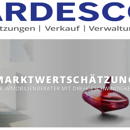
MARKTWERTSCHÄTZUN
HR IMMOBILIENBERATER MIT DREHGESCHWINDIGKE