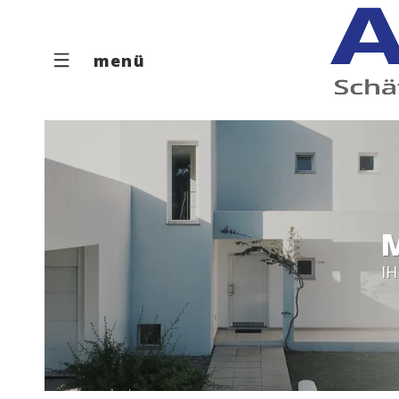
menü
I