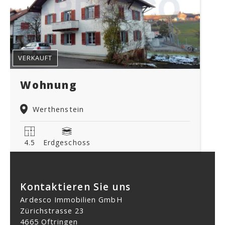
VERKAUFT
Wohnung
Werthenstein
4.5
Erdgeschoss
Kontaktieren Sie uns
Ardesco Immobilien GmbH
Zürichstrasse 23
4665 Oftringen