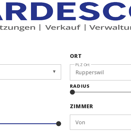
ORT
PLZ Ort
RADIUS
ZIMMER
Von