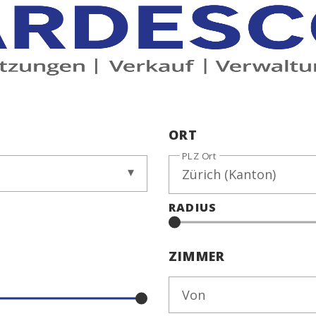
ORT
PLZ Ort
RADIUS
ZIMMER
Von