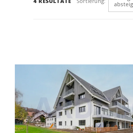
4
RESULTATE
Sortierung:
abstei