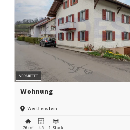
VERMIETET
Wohnung
Werthenstein
76 m²
4.5
1. Stock