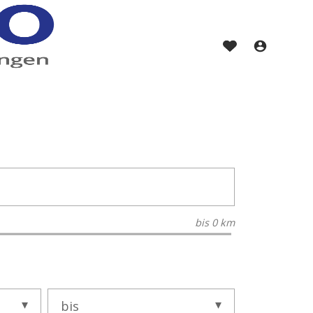
bis
0 km
bis