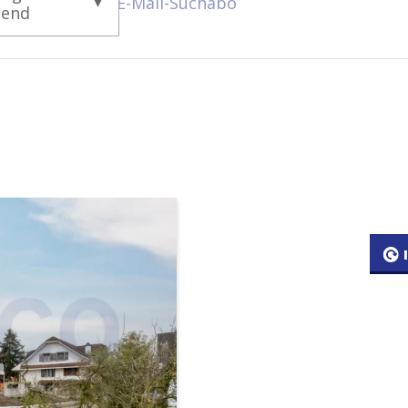
E-Mail-Suchabo
gend