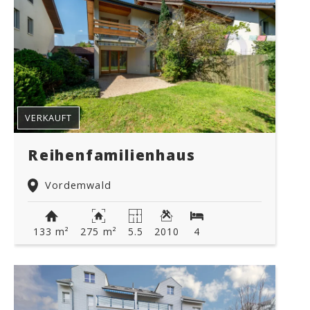
VERKAUFT
Reihenfamilienhaus
Vordemwald
133 m²
275 m²
5.5
2010
4