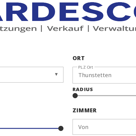
ORT
PLZ Ort
RADIUS
ZIMMER
Von