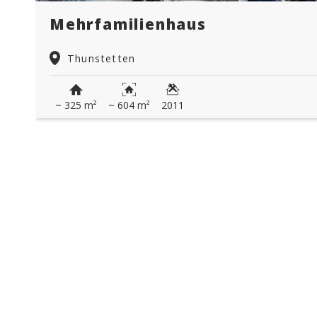
Mehrfamilienhaus
Thunstetten
~ 325 m²
~ 604 m²
2011