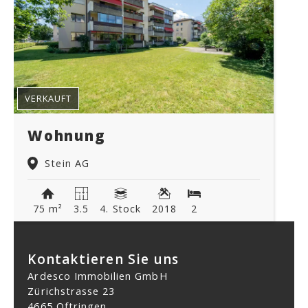
VERKAUFT
Wohnung
Stein AG
75 m²
3.5
4. Stock
2018
2
Kontaktieren Sie uns
Ardesco Immobilien GmbH
Zürichstrasse 23
4665 Oftringen