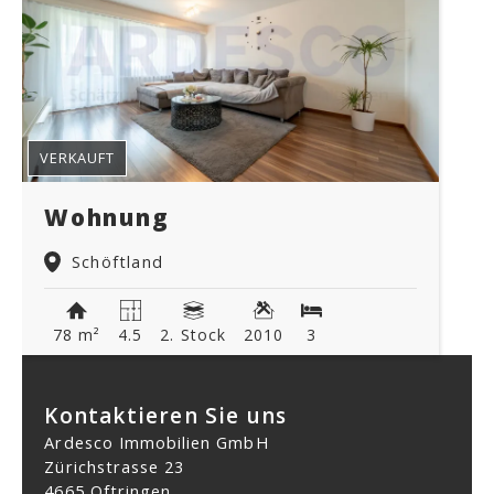
VERKAUFT
Wohnung
Schöftland
78 m²
4.5
2. Stock
2010
3
Kontaktieren Sie uns
Ardesco Immobilien GmbH
Zürichstrasse 23
4665 Oftringen