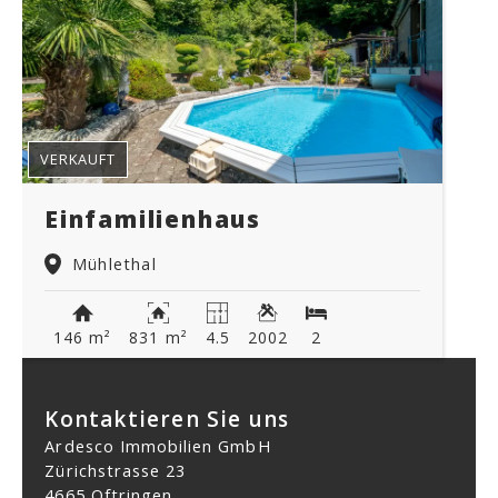
VERKAUFT
Einfamilienhaus
Mühlethal
146 m²
831 m²
4.5
2002
2
Kontaktieren Sie uns
Ardesco Immobilien GmbH
Zürichstrasse 23
4665 Oftringen