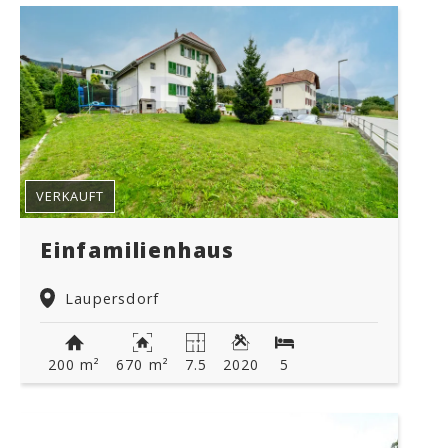
VERKAUFT
Einfamilienhaus
Laupersdorf
200 m²
670 m²
7.5
2020
5