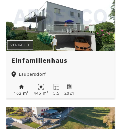
VERKAUFT
Einfamilienhaus
Laupersdorf
162 m²
445 m²
5.5
2021