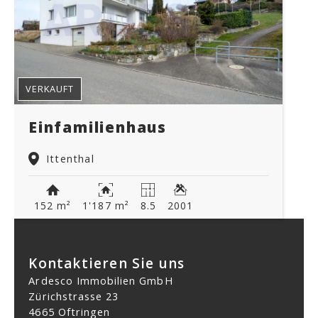
VERKAUFT
Einfamilienhaus
Ittenthal
152 m²
1'187 m²
8.5
2001
Kontaktieren Sie uns
Ardesco Immobilien GmbH
Zürichstrasse 23
4665 Oftringen