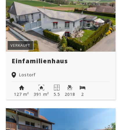
VERKAUFT
Einfamilienhaus
Lostorf
127 m²
391 m²
5.5
2018
2