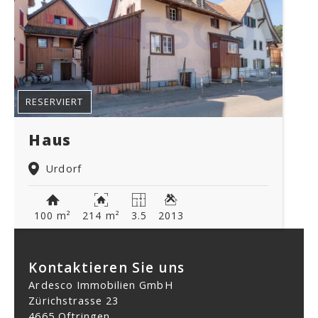
RESERVIERT
Haus
Urdorf
100 m²
214 m²
3.5
2013
Kontaktieren Sie uns
Ardesco Immobilien GmbH
Zürichstrasse 23
4665 Oftringen