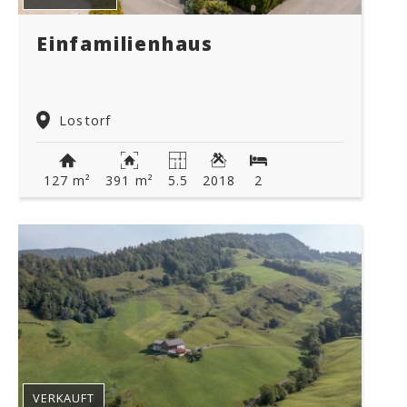
Einfamilienhaus
Lostorf
127 m²
391 m²
5.5
2018
2
VERKAUFT