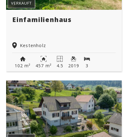
VERKAUFT
Einfamilienhaus
Kestenholz
102 m²
457 m²
4.5
2019
3