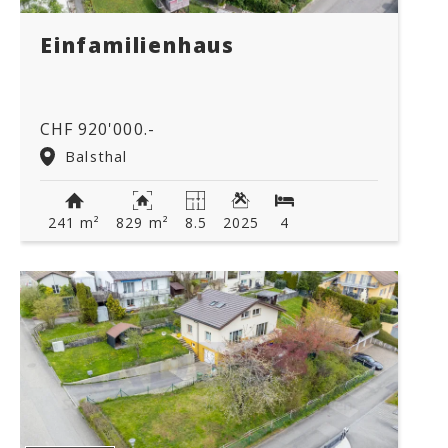
Einfamilienhaus
CHF 920'000.-
Balsthal
241 m²
829 m²
8.5
2025
4