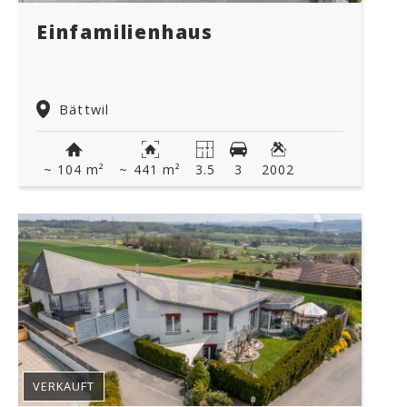
Einfamilienhaus
Bättwil
~ 104 m²
~ 441 m²
3.5
3
2002
VERKAUFT