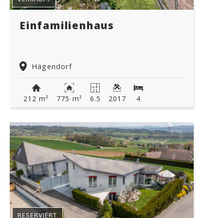
Einfamilienhaus
Hägendorf
212 m²
775 m²
6.5
2017
4
RESERVIERT