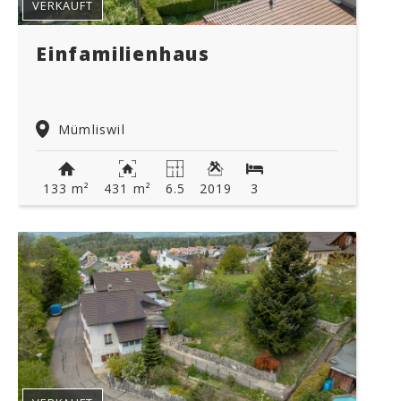
VERKAUFT
Einfamilienhaus
Mümliswil
133 m²
431 m²
6.5
2019
3