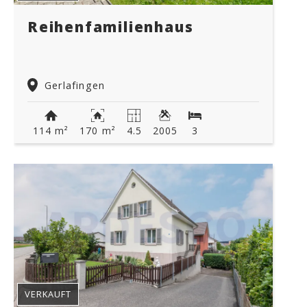
Reihenfamilienhaus
Gerlafingen
114 m²
170 m²
4.5
2005
3
VERKAUFT