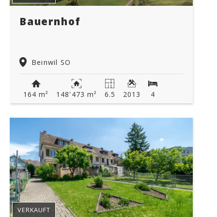
Bauernhof
Beinwil SO
164 m²
148'473 m²
6.5
2013
4
VERKAUFT