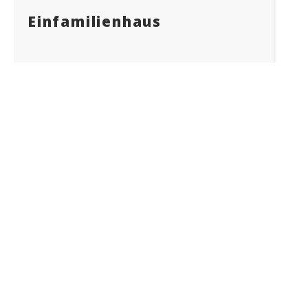
Einfamilienhaus
Lostorf
127 m²
391 m²
5.5
2018
2
1
2
3
Kontaktieren Sie uns