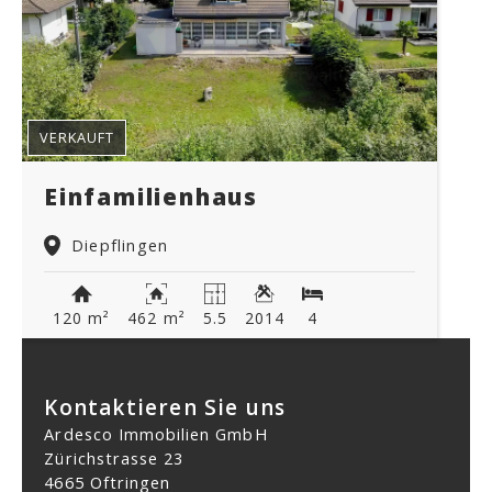
VERKAUFT
Einfamilienhaus
Diepflingen
120 m²
462 m²
5.5
2014
4
Kontaktieren Sie uns
Ardesco Immobilien GmbH
Zürichstrasse 23
4665 Oftringen