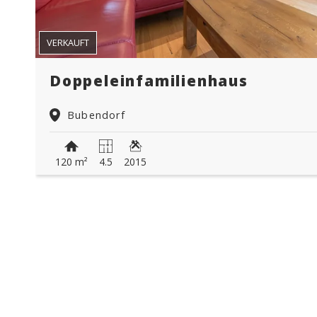
VERKAUFT
Doppeleinfamilienhaus
Bubendorf
120 m²
4.5
2015