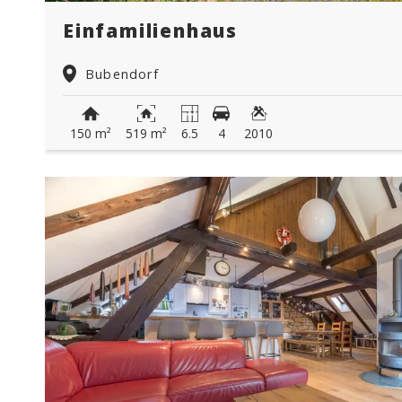
Einfamilienhaus
Bubendorf
150 m²
519 m²
6.5
4
2010