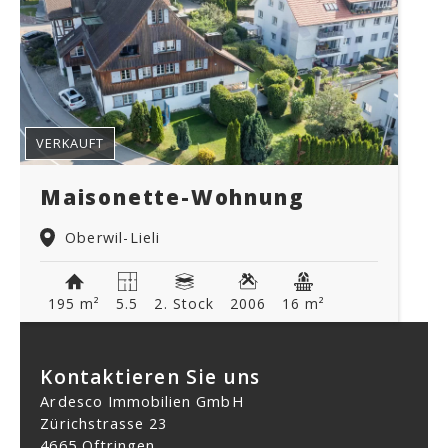
VERKAUFT
Maisonette-Wohnung
Oberwil-Lieli
195 m²
5.5
2. Stock
2006
16 m²
Kontaktieren Sie uns
Ardesco Immobilien GmbH
Zürichstrasse 23
4665 Oftringen