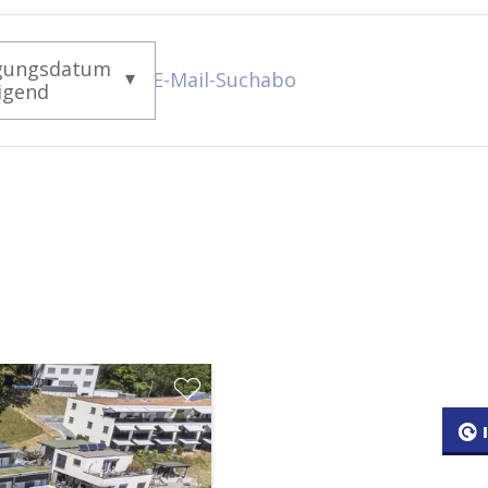
gungsdatum
E-Mail-Suchabo
igend