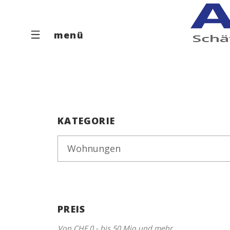
menü
KATEGORIE
Wohnungen
PREIS
Von
CHF 0.-
bis
50 Mio
und mehr