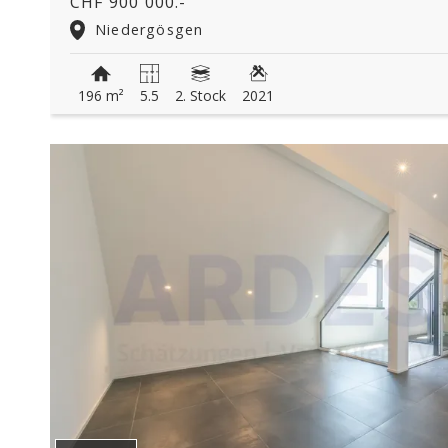
CHF 900'000.-
Niedergösgen
196 m²
5.5
2. Stock
2021