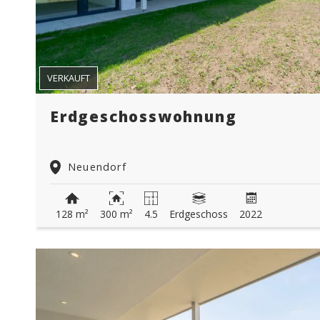
VERKAUFT
Erdgeschosswohnung
Neuendorf
128 m²
300 m²
4.5
Erdgeschoss
2022