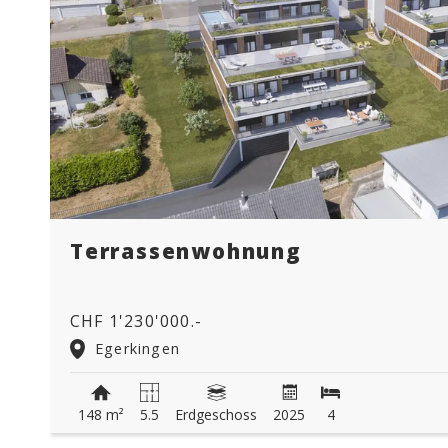
Terrassenwohnung
CHF 1'230'000.-
Egerkingen
148 m²
5.5
Erdgeschoss
2025
4