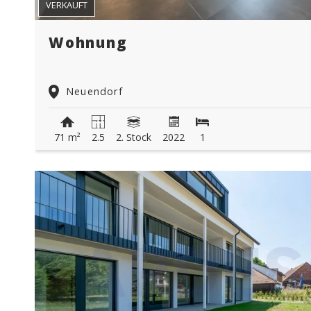
VERKAUFT
Wohnung
Neuendorf
71 m²
2.5
2. Stock
2022
1