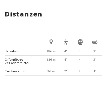
Distanzen
Bahnhof
186 m
4'
4'
3'
Öffentliche
186 m
4'
4'
3'
Verkehrsmittel
Restaurants
96 m
2'
2'
1'