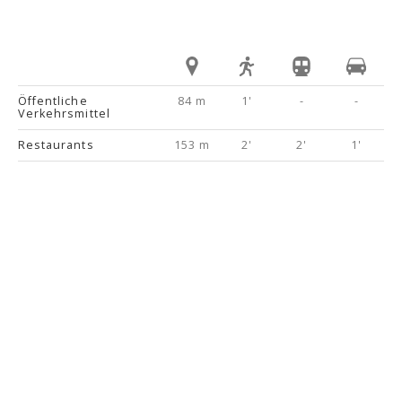
Öffentliche
84 m
1'
-
-
Verkehrsmittel
Restaurants
153 m
2'
2'
1'