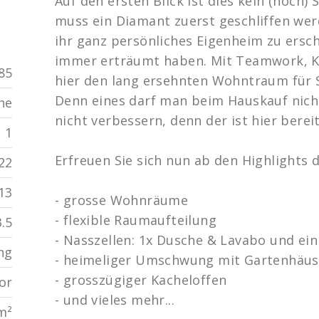
Auf den ersten Blick ist dies kein (noch
muss ein Diamant zuerst geschliffen werd
ihr ganz persönliches Eigenheim zu ersch
immer erträumt haben. Mit Teamwork, Kr
85
hier den lang ersehnten Wohntraum für S
Denn eines darf man beim Hauskauf nich
he
nicht verbessern, denn der ist hier berei
1
Erfreuen Sie sich nun ab den Highlights 
22
13
- grosse Wohnräume
- flexible Raumaufteilung
3.5
- Nasszellen: 1x Dusche & Lavabo und ei
ng
- heimeliger Umschwung mit Gartenhäu
- grosszügiger Kacheloffen
or
- und vieles mehr...
m²